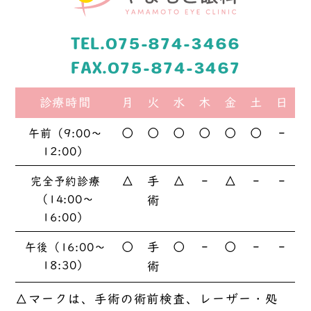
TEL.075-874-3466
FAX.075-874-3467
診療時間
月
火
水
木
金
土
日
○
○
○
○
○
○
-
午前（9:00〜
12:00）
△
手
△
-
△
-
-
完全予約診療
（14:00〜
術
16:00）
○
手
○
-
○
-
-
午後（16:00〜
18:30）
術
△マークは、手術の術前検査、レーザー・処