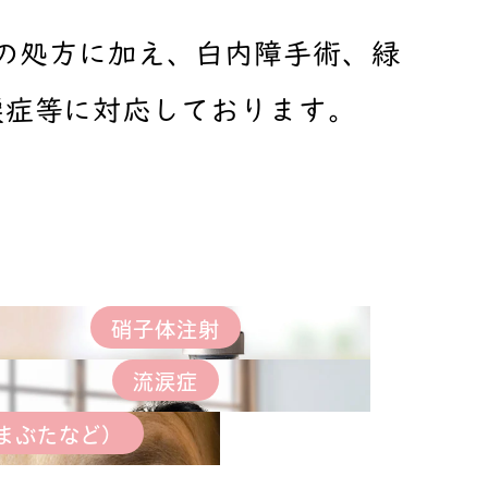
の処方に加え、白内障手術、緑
涙症等に対応しております。
硝子体注射
流涙症
まぶたなど）