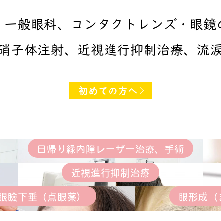
、一般眼科、コンタクトレンズ・眼鏡
硝子体注射、近視進行抑制治療
、流
初めての方へ
日帰り緑内障レーザー治療、手術
近視進行抑制治療
眼瞼下垂（点眼薬）
眼形成（